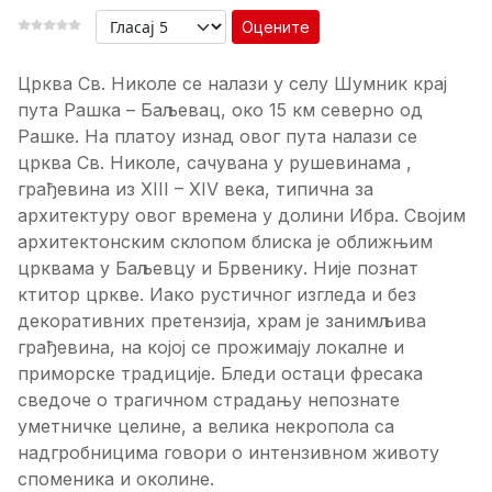
Оцените
Црква Св. Николе се налази у селу Шумник крај
пута Рашка – Баљевац, око 15 км северно од
Рашке. На платоу изнад овог пута налази се
црква Св. Николе, сачувана у рушевинама ,
грађевина из XIII – XIV века, типична за
архитектуру овог времена у долини Ибра. Својим
архитектонским склопом блиска је оближњим
црквама у Баљевцу и Брвенику. Није познат
ктитор цркве. Иако рустичног изгледа и без
декоративних претензија, храм је занимљива
грађевина, на којој се прожимају локалне и
приморске традиције. Бледи остаци фресака
сведоче о трагичном страдању непознате
уметничке целине, а велика некропола са
надгробницима говори о интензивном животу
споменика и околине.