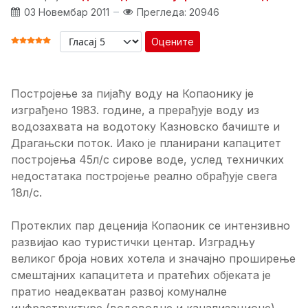
03 Новембар 2011
Прегледа: 20946
Оцените
ОЦЕНА КОРИСНИКА:
5
/
5
Постројење за пијаћу воду на Копаонику је
изграђено 1983. године, а прерађује воду из
водозахвата на водотоку Казновско бачиште и
Драгањски поток. Иако је планирани капацитет
постројења 45л/с сирове воде, услед техничких
недостатака постројење реално обрађује свега
18л/с.
Протеклих пар деценија Копаоник се интензивно
развијао као туристички центар. Изградњу
великог броја нових хотела и значајно проширење
смештајних капацитета и пратећих објеката је
пратио неадекватан развој комуналне