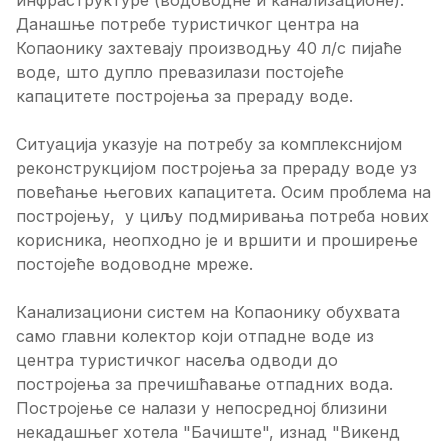
инфраструктуре (водоводне и канализационе).
Данашње потребе туристичког центра на
Копаонику захтевају производњу 40 л/с пијаће
воде, што дупло превазилази постојеће
капацитете постројења за прераду воде.
Ситуација указује на потребу за комплекснијом
реконструкцијом постројења за прераду воде уз
повећање његових капацитета. Осим проблема на
постројењу, у циљу подмиривања потреба нових
корисника, неопходно је и вршити и проширење
постојеће водоводне мреже.
Канализациони систем на Копаонику обухвата
само главни колектор који отпадне воде из
центра туристичког насеља одводи до
постројења за пречишћавање отпадних вода.
Постројење се налази у непосредној близини
некадашњег хотела "Бачиште", изнад "Викенд