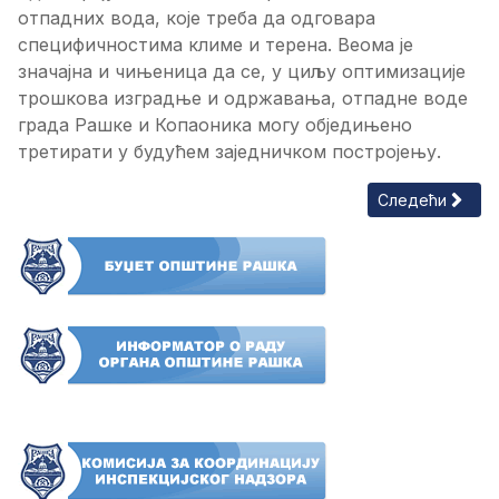
отпадних вода, које треба да одговара
специфичностима климе и терена. Веома је
значајна и чињеница да се, у циљу оптимизације
трошкова изградње и одржавања, отпадне воде
града Рашке и Копаоника могу обједињено
третирати у будућем заједничком постројењу.
Следећи члана
Следећи