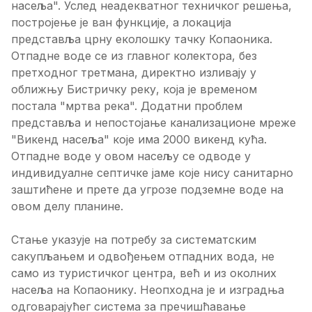
насеља". Услед неадекватног техничког решења,
постројење је ван функције, а локација
представља црну еколошку тачку Копаоника.
Отпадне воде се из главног колектора, без
претходног третмана, директно изливају у
оближњу Бистричку реку, која је временом
постала "мртва река". Додатни проблем
представља и непостојање канализационе мреже
"Викенд насеља" које има 2000 викенд кућа.
Отпадне воде у овом насељу се одводе у
индивидуалне септичке јаме које нису санитарно
заштићене и прете да угрозе подземне воде на
овом делу планине.
Стање указује на потребу за систематским
сакупљањем и одвођењем отпадних вода, не
само из туристичког центра, већ и из околних
насеља на Копаонику. Неопходна је и изградња
одговарајућег система за пречишћавање