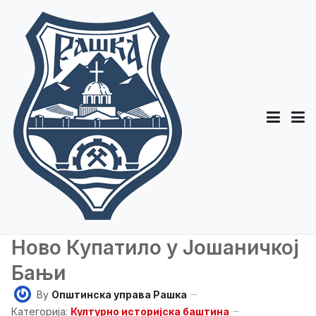
Ново Купатило у Јошаничкој
Бањи
By
Општинска управа Рашка
Категорија:
Културно историјска баштина