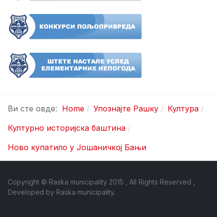
Ви сте овде:
Home
Упознајте Рашку
Култура
Културно историјска баштина
Ново купатило у Јошаничкој Бањи
Copyright © Raska municipality 2015 , All Rights Reserved ,
Developed by
Raska municipality
.