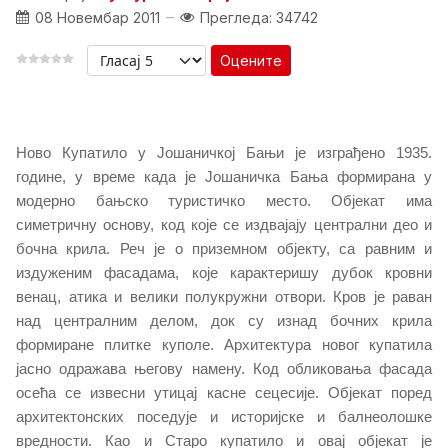
08 Новембар 2011
Прегледа: 34742
Оцените
Ново Купатило у Јошаничкој Бањи је изграђено 1935.
године, у време када је Јошаничка Бања формирана у
модерно бањско туристичко место. Објекат има
симетричну основу, код које се издвајају централни део и
бочна крила. Реч је о приземном објекту, са равним и
издуженим фасадама, које карактеришу дубок кровни
венац, атика и велики полукружни отвори. Кров је раван
над централним делом, док су изнад бочних крила
формиране плитке куполе. Архитектура новог купатила
јасно одражава његову намену. Код обликовања фасада
осећа се извесни утицај касне сецесије. Објекат поред
архитектонских поседује и историјске и балнеолошке
вредности. Као и Старо купатило и овај објекат је