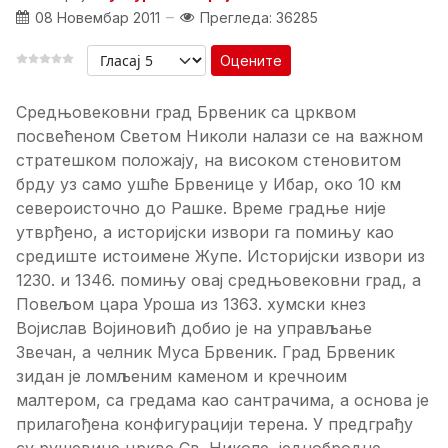
08 Новембар 2011
Прегледа: 36285
Оцените
Средњовековни град Брвеник са црквом
посвећеном Светом Николи налази се на важном
стратешком положају, на високом стеновитом
брду уз само ушће Брвенице у Ибар, око 10 км
североисточно до Рашке. Време градње није
утврђено, а историјски извори га помињу као
средиште истоимене Жупе. Историјски извори из
1230. и 1346. помињу овај средњовековни град, а
Повељом цара Уроша из 1363. хумски кнез
Војислав Војиновић добио је на управљање
Звечан, а челник Муса Брвеник. Град Брвеник
зидан је ломљеним каменом и кречноим
малтером, са гредама као сантрачима, а основа је
прилагођена конфигурацији терена. У предграђу