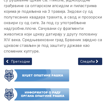
су рушевине цркве Св. Николе, једнобродне
грађевине са олтарском апсидом и пиластрима
којима је подељена на 3 травеја. Зидови су од
полутесаних квадера трахита, а свод и прозорски
оквири су од сиге. За под су употребљене
надгробне.плоче. Сачувани су фрагменти
живописа који цркву датирају у другу половину
XIV века. Средњевековни град Брвеник заједно са
црквом стављен је под заштиту државе као
споменик културе.
Претходни чланак: Стара Кућа
Следећи чланак
Претходни
Следећи