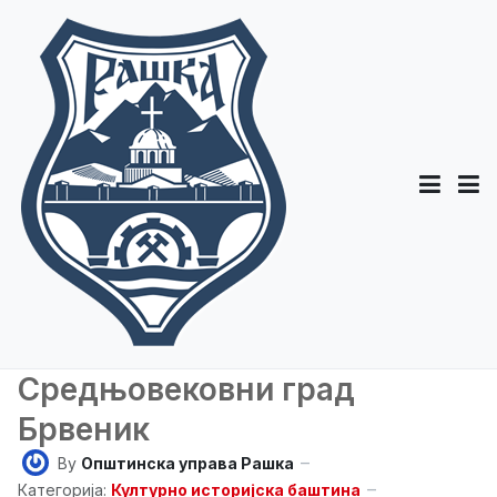
Средњовековни град
Брвеник
By
Општинска управа Рашка
Категорија:
Културно историјска баштина